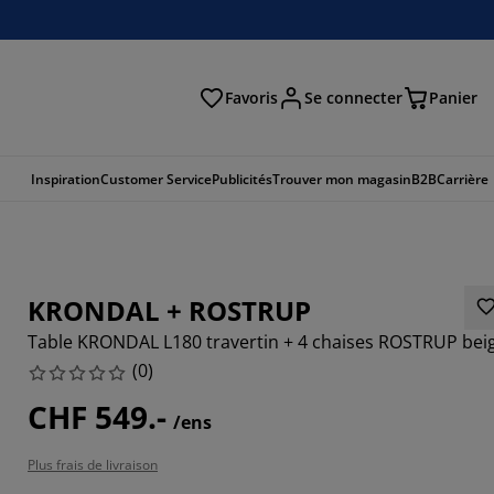
Favoris
Se connecter
Panier
cher
Inspiration
Customer Service
Publicités
Trouver mon magasin
B2B
Carrière
KRONDAL + ROSTRUP
Table KRONDAL L180 travertin + 4 chaises ROSTRUP bei
(
0
)
CHF 549.-
/ens
Plus frais de livraison