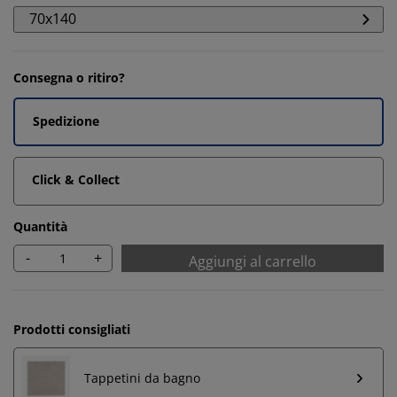
70x140
Consegna o ritiro?
Spedizione
Click & Collect
Quantità
-
+
Aggiungi al carrello
Prodotti consigliati
Tappetini da bagno
Personalizziamo la tua esperienza