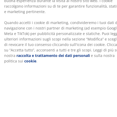
Specificazioni
Recensioni
(
312
)
Sul marchio
Spedizione