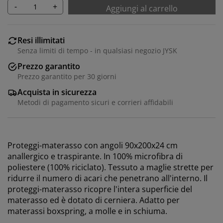
-
+
Aggiungi al carrello
Resi illimitati
Senza limiti di tempo - in qualsiasi negozio JYSK
Prezzo garantito
Prezzo garantito per 30 giorni
Acquista in sicurezza
Metodi di pagamento sicuri e corrieri affidabili
Proteggi-materasso con angoli 90x200x24 cm
anallergico e traspirante. In 100% microfibra di
Personalizziamo la tua esperienza
poliestere (100% riciclato). Tessuto a maglie strette per
ridurre il numero di acari che penetrano all'interno. Il
proteggi-materasso ricopre l'intera superficie del
Noi di JYSK utilizziamo cookie e identificatori mobili per
materasso ed è dotato di cerniera. Adatto per
garantire una buona esperienza durante la visita al
materassi boxspring, a molle e in schiuma.
nostro sito web. I cookie raccolgono informazioni su di