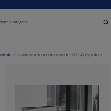
Ce
eclinabili
Cuscino esterno per sedia reclinabile HOPBALLE grigio chiaro
85.7142857142
0%