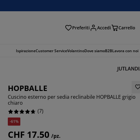
Preferiti
Accedi
Carrello
rca
Ispirazione
Customer Service
Volantino
Dove siamo
B2B
Lavora con noi
HOPBALLE
Cuscino esterno per sedia reclinabile HOPBALLE grigio
chiaro
(
7
)
-61%
8571%
CHF 17.50
/pz.