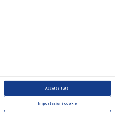
Servizio Clienti
JYSK
JYSK
Sede centrale
Segui JYSK
Lingua
Accetta tutti
Impostazioni cookie