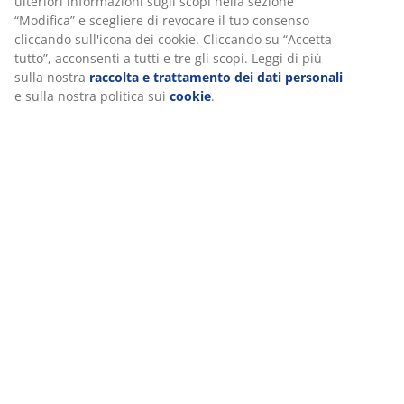
ulteriori informazioni sugli scopi nella sezione
“Modifica” e scegliere di revocare il tuo consenso
cliccando sull'icona dei cookie. Cliccando su “Accetta
tutto”, acconsenti a tutti e tre gli scopi. Leggi di più
Specificazioni
sulla nostra
raccolta e trattamento dei dati personali
e sulla nostra politica sui
cookie
.
Recensioni
(
16
)
Spedizione