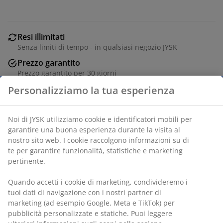
Resi illimitati
Senza limiti di tempo - in qualsiasi negozio JYSK
Prezzo garantito
Prezzo garantito per 30 giorni
Acquista in sicurezza
Personalizziamo la tua esperienza
Metodi di pagamento sicuri e corrieri affidabili
Noi di JYSK utilizziamo cookie e identificatori mobili per
garantire una buona esperienza durante la visita al
nostro sito web. I cookie raccolgono informazioni su di
Sedia da giardino in polyrattan con struttura in acciaio
te per garantire funzionalità, statistiche e marketing
verniciato a polvere. Il polyrattan offre l'aspetto
pertinente.
naturale dell'intreccio in vimini, pur essendo resistente
alle intemperie e senza necessità di manutenzione.
Quando accetti i cookie di marketing, condivideremo i
tuoi dati di navigazione con i nostri partner di
SKU: 3725150
marketing (ad esempio Google, Meta e TikTok) per
pubblicità personalizzate e statiche. Puoi leggere
Istruzioni di montaggio