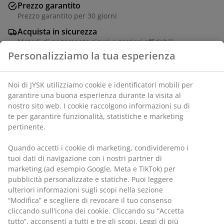
Prezzo garantito
Prezzo garantito per 30 giorni
Acquista in sicurezza
Metodi di pagamento sicuri e corrieri affidabili
Personalizziamo la tua esperienza
In tessuto. L90 x H45 x P35 cm
Noi di JYSK utilizziamo cookie e identificatori mobili per
garantire una buona esperienza durante la visita al
SKU: 3670175
nostro sito web. I cookie raccolgono informazioni su di
te per garantire funzionalità, statistiche e marketing
Istruzioni di montaggio
pertinente.
Quando accetti i cookie di marketing, condivideremo i
tuoi dati di navigazione con i nostri partner di
Specificazioni
marketing (ad esempio Google, Meta e TikTok) per
pubblicità personalizzate e statiche. Puoi leggere
ulteriori informazioni sugli scopi nella sezione
“Modifica” e scegliere di revocare il tuo consenso
Recensioni
cliccando sull'icona dei cookie. Cliccando su “Accetta
(
63
)
tutto”, acconsenti a tutti e tre gli scopi. Leggi di più