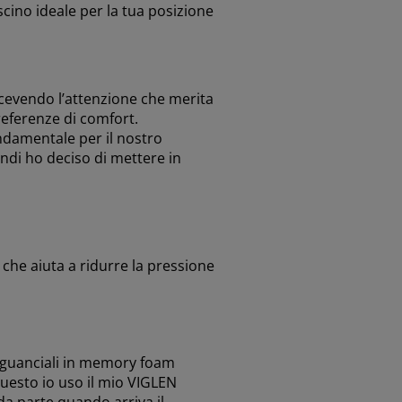
scino ideale per la tua posizione
icevendo l’attenzione che merita
referenze di comfort.
ndamentale per il nostro
ndi ho deciso di mettere in
 che aiuta a ridurre la pressione
I guanciali in memory foam
questo io uso il mio VIGLEN
da parte quando arriva il