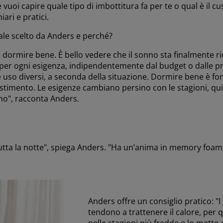
 vuoi capire quale tipo di imbottitura fa per te o qual è il cu
iari e pratici.
ale scelto da Anders e perché?
e dormire bene. È bello vedere che il sonno sta finalmente r
o per ogni esigenza, indipendentemente dal budget o dalle p
 uso diversi, a seconda della situazione. Dormire bene è fo
estimento. Le esigenze cambiano persino con le stagioni, qui
no", racconta Anders.
 tutta la notte", spiega Anders. "Ha un’anima in memory foam
Anders offre un consiglio pratico: "
tendono a trattenere il calore, per 
nelle stagioni più fredde e lo metto 