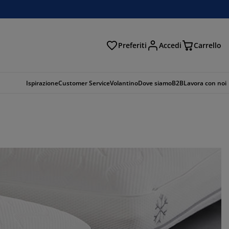
Preferiti
Accedi
Carrello
rca
Ispirazione
Customer Service
Volantino
Dove siamo
B2B
Lavora con noi