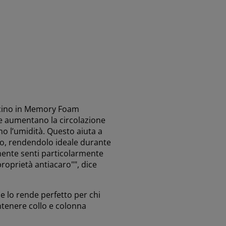
scino in Memory Foam
e aumentano la circolazione
no l’umidità. Questo aiuta a
o, rendendolo ideale durante
lmente senti particolarmente
proprietà antiacaro"", dice
he lo rende perfetto per chi
tenere collo e colonna