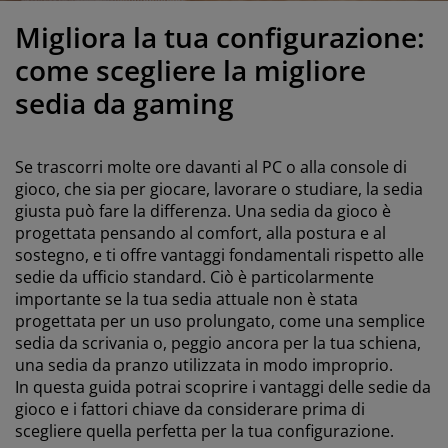
odotti per la cura di mobili
llicola per vetri
uci da esterno
enzuola
rutture letto
lluminazione
Migliora la tua configurazione:
ccessori
amping
rmadi
etti con contenitore
ticoli per la casa
come scegliere la migliore
sedia da gaming
obili da camera da letto
eti a doghe
amere da letto per bambini
aterassi per bambini
avanderia
Se trascorri molte ore davanti al PC o alla console di
gioco, che sia per giocare, lavorare o studiare, la sedia
etti per bambini
giusta può fare la differenza. Una sedia da gioco è
progettata pensando al comfort, alla postura e al
sostegno, e ti offre vantaggi fondamentali rispetto alle
sedie da ufficio standard. Ciò è particolarmente
importante se la tua sedia attuale non è stata
progettata per un uso prolungato, come una semplice
sedia da scrivania o, peggio ancora per la tua schiena,
una sedia da pranzo utilizzata in modo improprio.
In questa guida potrai scoprire i vantaggi delle sedie da
gioco e i fattori chiave da considerare prima di
scegliere quella perfetta per la tua configurazione.