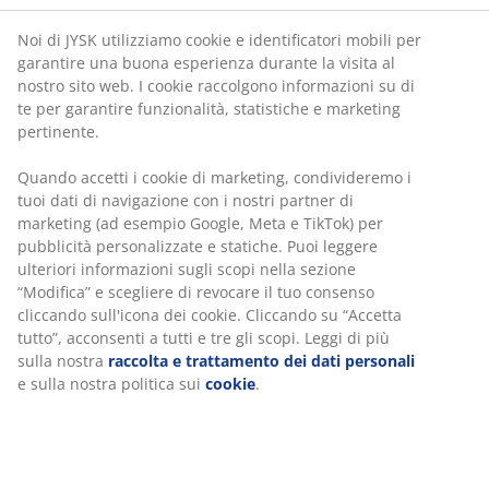
di seduta.
Noi di JYSK utilizziamo cookie e identificatori mobili per
3D (tridirezionali)
garantire una buona esperienza durante la visita al
Regolabili in altezza, profondità e
nostro sito web. I cookie raccolgono informazioni su di
larghezza/angolazione. È possibile spostare i
te per garantire funzionalità, statistiche e marketing
braccioli verso l'alto o verso il basso, in avanti o
pertinente.
indietro e ruotarli verso l'interno o l'esterno in
Quando accetti i cookie di marketing, condivideremo i
base alla posizione di seduta.
tuoi dati di navigazione con i nostri partner di
marketing (ad esempio Google, Meta e TikTok) per
Materiali, sicurezza e stabilità
pubblicità personalizzate e statiche. Puoi leggere
ulteriori informazioni sugli scopi nella sezione
Le sedie da gaming sono generalmente progettate per
“Modifica” e scegliere di revocare il tuo consenso
combinare comfort, resistenza e caratteristiche di
cliccando sull'icona dei cookie. Cliccando su “Accetta
sicurezza pratiche per un uso quotidiano prolungato.
tutto”, acconsenti a tutti e tre gli scopi. Leggi di più
sulla nostra
raccolta e trattamento dei dati personali
Rivestimento
e sulla nostra politica sui
cookie
.
La maggior parte delle sedie da gaming è rivestita
in ecopelle PU o tessuto a rete in poliestere.
L'ecopelle offre un aspetto elegante ed è facile da
pulire, mentre il tessuto in poliestere è morbido,