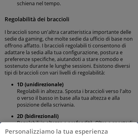
schiena nel tempo.
Regolabilità dei braccioli
I braccioli sono un'altra caratteristica importante delle
sedie da gaming, che molte sedie da ufficio di base non
offrono affatto. I braccioli regolabili ti consentono di
adattare la sedia alla tua configurazione, postura e
preferenze specifiche, aiutandoti a stare comodo e
sostenuto durante le lunghe sessioni. Esistono diversi
tipi di braccioli con vari livelli di regolabilità:
1D (unidirezionale)
Regolabili in altezza. Sposta i braccioli verso l'alto
o verso il basso in base alla tua altezza e alla
posizione della scrivania.
2D (bidirezionali)
Regolabili in altezza e profondità. Oltre a spostarli
verso l'alto o verso il basso, puoi far scorrere i
Personalizziamo la tua esperienza
braccioli in avanti o indietro per diverse posizioni