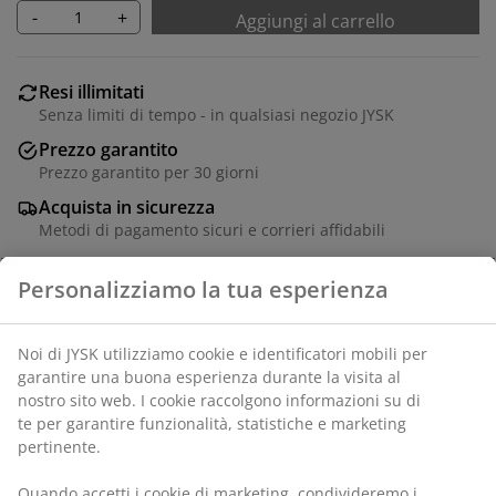
-
+
Aggiungi al carrello
Resi illimitati
Senza limiti di tempo - in qualsiasi negozio JYSK
Prezzo garantito
Prezzo garantito per 30 giorni
Acquista in sicurezza
Metodi di pagamento sicuri e corrieri affidabili
In 100% poliestere (50% riciclato). 130x180 cm
SKU: 4534600
Specificazioni