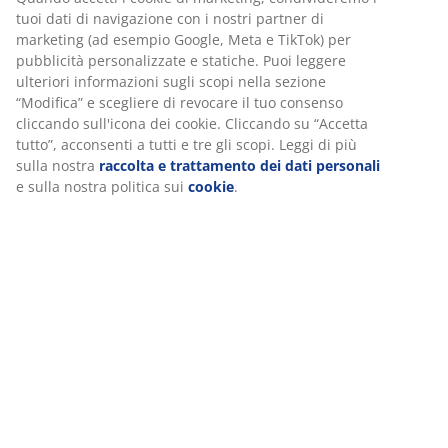
Recensioni
(
27
)
Spedizione
Personalizziamo la tua esperienza
Noi di JYSK utilizziamo cookie e identificatori mobili per garanti
buona esperienza durante la visita al nostro sito web. I cookie
raccolgono informazioni su di te per garantire funzionalità, stati
e marketing pertinente.
Quando accetti i cookie di marketing, condivideremo i tuoi dati d
navigazione con i nostri partner di marketing (ad esempio Googl
Meta e TikTok) per pubblicità personalizzate e statiche. Puoi leg
ulteriori informazioni sugli scopi nella sezione “Modifica” e scegl
revocare il tuo consenso cliccando sull'icona dei cookie. Cliccan