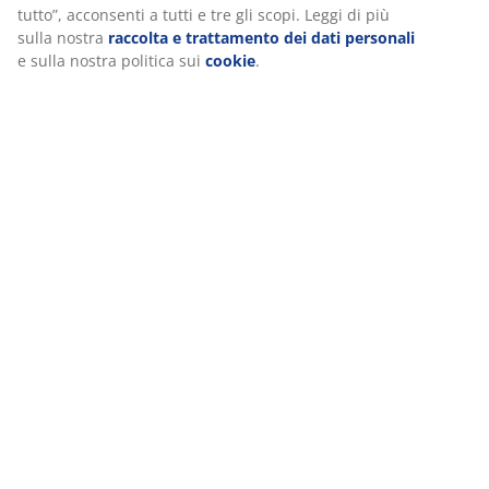
(
14
)
scegliere di revocare il tuo consenso cliccando sull'icona
dei cookie. Cliccando su “Accetta tutto”, acconsenti a tutti
e tre gli scopi. Leggi di più sulla nostra
raccolta e
Spedizione
trattamento dei dati personali
e sulla nostra politica sui
cookie
.