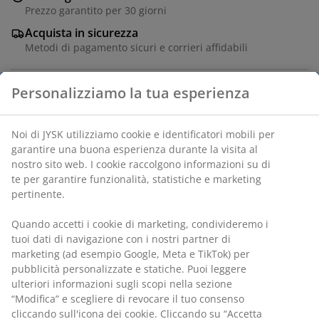
Prezzo garantito per 30 giorni
Acquista in sicurezza
Metodi di pagamento sicuri e corrieri affidabili
Pianta artificiale verde simile a un piccolo cactus. Il
cactus è in un vaso di cemento grigio chiaro, pronto
Personalizziamo la tua esperienza
per essere posizionato dove preferisci. Ø20 x H22 cm
Noi di JYSK utilizziamo cookie e identificatori mobili per
SKU: 4912534
garantire una buona esperienza durante la visita al
nostro sito web. I cookie raccolgono informazioni su di te
per garantire funzionalità, statistiche e marketing
pertinente.
Specificazioni
Quando accetti i cookie di marketing, condivideremo i
tuoi dati di navigazione con i nostri partner di marketing
(ad esempio Google, Meta e TikTok) per pubblicità
Recensioni
personalizzate e statiche. Puoi leggere ulteriori
informazioni sugli scopi nella sezione “Modifica” e