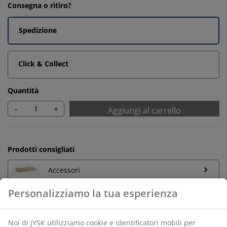
Consegna o ritiro?
Spedizione
Click & Collect
Quantità
-
+
Aggiungi al carrello
Prodotti consigliati
Accessori
Resi illimitati