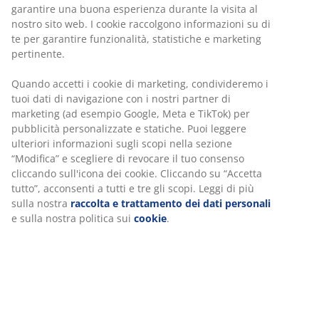
Senza limiti di tempo - in qualsiasi negozio JYSK
Prezzo garantito
Prezzo garantito per 30 giorni
Acquista in sicurezza
Metodi di pagamento sicuri e corrieri affidabili
Tavolo da pranzo con possibilità di aggiungere
prolunghe. Piano del tavolo in rovere massello e
gambe nere in acciaio. Laccato per prolungarne
maggiormente la durata e risaltare le venature naturali
del legno. Ogni tavolo ha un aspetto unico.
Aggiungendo le prolunghe si può facilmente arrivare a
una lunghezza massima del tavolo di 250 o 300 cm.
Prolunghe acquistabili separatamente. P95 x L200 x
H75 cm
SKU: 3670348
Istruzioni di montaggio