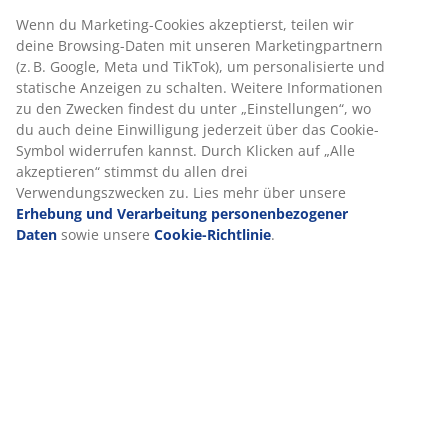
Aufbauanleitung
Spezifikationen
Wir personalisieren dein Erlebnis
Bewertungen
Bei JYSK verwenden wir Cookies und mobile Kennungen, um dir
(
174
)
ein optimales Erlebnis auf unserer Website zu bieten. Cookies
sammeln Informationen über dich, um Funktionen, Statistiken 
relevante Werbung zu ermöglichen.
Lieferung
Wenn du Marketing-Cookies akzeptierst, teilen wir deine Browsi
Daten mit unseren Marketingpartnern (z. B. Google, Meta und
TikTok), um personalisierte und statische Anzeigen zu schalten.
Weitere Informationen zu den Zwecken findest du unter
„Einstellungen“, wo du auch deine Einwilligung jederzeit über d
Cookie-Symbol widerrufen kannst. Durch Klicken auf „Alle
akzeptieren“ stimmst du allen drei Verwendungszwecken zu. Lie
mehr über unsere
Erhebung und Verarbeitung