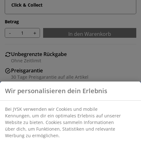
Click & Collect
Betrag
-
+
In den Warenkorb
Unbegrenzte Rückgabe
Ohne Zeitlimit
Preisgarantie
30 Tage Preisgarantie auf alle Artikel
Flexible Lieferoptionen
Schnelle und unkomplizierte Lieferung
Dekorfolie. B71 x H89 x T36 cm
Artikelnummer: 3600389