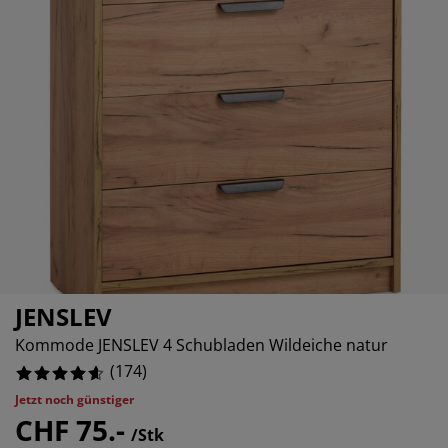
belpflege und Zubehör
nsterfolie
67816091954023%
rtenbeleuchtung
xleintücher & Bettlaken
tten
leuchtung
2988505747127%
behör
mping
eiderschränke
xbetten
ushaltsartikel
82758620689653%
hlafzimmermöbel
ttenroste
nderzimmer
47126436781609%
ndermatratzen
schen & Bügeln
nderbetten
JENSLEV
Kommode JENSLEV 4 Schubladen Wildeiche natur
(
174
)
Jetzt noch günstiger
CHF 75.-
/Stk