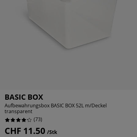
öbelpflege und Zubehör
ensterfolie
artenbeleuchtung
ixleintücher & Bettlaken
etten
eleuchtung
%
ubehör
amping
leiderschränke
oxbetten
aushaltsartikel
chlafzimmermöbel
attenroste
inderzimmer
indermatratzen
aschen & Bügeln
%
inderbetten
BASIC BOX
Aufbewahrungsbox BASIC BOX 52L m/Deckel
transparent
(
73
)
CHF 11.50
/Stk