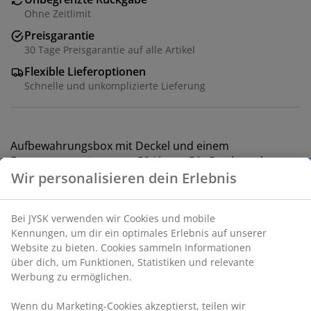
Ohne Zeitlimit
Preisgarantie
30 Tage Preisgarantie auf alle Artikel
Flexible Lieferoptionen
Schnelle und unkomplizierte Lieferung
Aufbewahrungsbox mit Deckel und einem
Fassungsvermögen von 52 Litern. Die Box besteht aus
transparentem Kunststoff, sodass du den Inhalt leicht
Wir personalisieren dein Erlebnis
erkennen kannst. Geeignet zum Ordnen und
Aufbewahren verschiedener Dinge wie Bettwäsche,
Bei JYSK verwenden wir Cookies und mobile
Kleidung oder Hobbyartikel. B40 x L60 x H31 cm
Kennungen, um dir ein optimales Erlebnis auf unserer
Website zu bieten. Cookies sammeln Informationen
Artikelnummer: 4912661
über dich, um Funktionen, Statistiken und relevante
Werbung zu ermöglichen.
Wenn du Marketing-Cookies akzeptierst, teilen wir