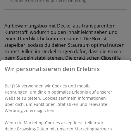
Schnelle und unkomplizierte Lieferung
Aufbewahrungsbox mit Deckel aus transparentem
Kunststoff, wodurch du den Inhalt leicht sehen und
einen Überblick bekommen kannst. Die Box ist
stapelbar, sodass du deinen Stauraum optimal nutzen
kannst. Rillen im Deckel sorgen dafür, dass die Boxen
beim Stapeln stabil stehen. Die praktischen Clipgriffe
gewährleisten einen festen Verschluss und einen guten
Halt beim Tragen und Bewegen der Box. Kann 8 Liter
fassen. B29 x L39 x H10 cm
Artikelnummer: 4922018
Spezifikationen