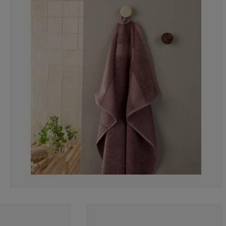
6.25%
3.125%
0.78125%
2.34375%