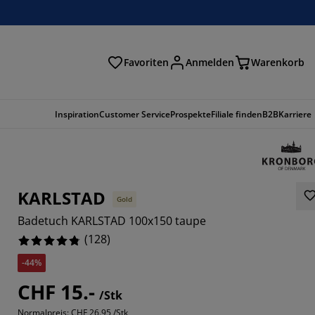
Favoriten
Anmelden
Warenkorb
n
Inspiration
Customer Service
Prospekte
Filiale finden
B2B
Karriere
KARLSTAD
Gold
Badetuch KARLSTAD 100x150 taupe
(
128
)
-44%
CHF 15.-
/Stk
Normalpreis:
CHF 26.95 /Stk