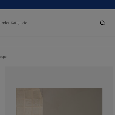
Suche
taupe
87.5%