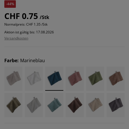
-44%
CHF 0.75
/Stk
Normalpreis:
CHF 1.35 /Stk
Aktion ist gültig bis: 17.08.2026
Versandkosten
Farbe
:
Marineblau