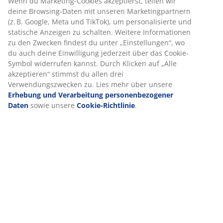
Artikelnummer: 2003839
Spezifikationen
Wir personalisieren dein Erlebnis
Bei JYSK verwenden wir Cookies und mobile Kennungen, um dir
Bewertungen
optimales Erlebnis auf unserer Website zu bieten. Cookies sam
Informationen über dich, um Funktionen, Statistiken und releva
(
3
)
Werbung zu ermöglichen.
Wenn du Marketing-Cookies akzeptierst, teilen wir deine Browsi
Über die Marke
Daten mit unseren Marketingpartnern (z. B. Google, Meta und
TikTok), um personalisierte und statische Anzeigen zu schalten.
Weitere Informationen zu den Zwecken findest du unter
„Einstellungen“, wo du auch deine Einwilligung jederzeit über d
Lieferung
Cookie-Symbol widerrufen kannst. Durch Klicken auf „Alle
akzeptieren“ stimmst du allen drei Verwendungszwecken zu. Lie
mehr über unsere
Erhebung und Verarbeitung personenbezog