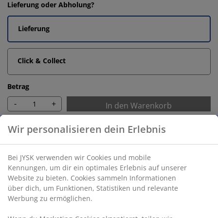
Lieferung oder Abholung?
Lieferung
Click & Collect
Betrag
-
+
In den Warenkorb
Unbegrenzte Rückgabe
Ohne Zeitlimit
Preisgarantie
30 Tage Preisgarantie auf alle Artikel
Flexible Lieferoptionen
Schnelle und unkomplizierte Lieferung