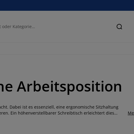
Suche
e Arbeitsposition
ht. Dabei ist es essenziell, eine ergonomische Sitzhaltung
en. Ein höhenverstellbarer Schreibtisch erleichtert dies
Me
are Tische mit verstellbaren Füssen an. Diese Tische verfügen
rz oder Weiss und sind in den Grössen 70x130 cm, 70x140 cm
17 cm verstellen. Wenn du deinen Laptop auf einem separaten