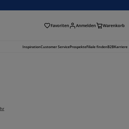
Favoriten
Anmelden
Warenkorb
n
Inspiration
Customer Service
Prospekte
Filiale finden
B2B
Karriere
hr