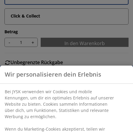
Click & Collect
Betrag
-
+
In den Warenkorb
Unbegrenzte Rückgabe
Ohne Zeitlimit
Preisgarantie
30 Tage Preisgarantie auf alle Artikel
Flexible Lieferoptionen
Schnelle und unkomplizierte Lieferung
Esstisch mit Dekorfolie in schwarzer Marmoroptik. B90
x L180 x H77 cm