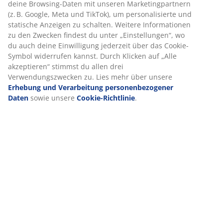
Artikelnummer: 3670445
Aufbauanleitung
Spezifikationen
Bewertungen
Wir personalisieren dein Erlebnis
(
24
)
Bei JYSK verwenden wir Cookies und mobile Kennungen, um dir
optimales Erlebnis auf unserer Website zu bieten. Cookies sam
Lieferung
Informationen über dich, um Funktionen, Statistiken und releva
Werbung zu ermöglichen.
Wenn du Marketing-Cookies akzeptierst, teilen wir deine Brows
mit unseren Marketingpartnern (z. B. Google, Meta und TikTok),