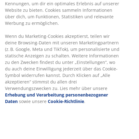
Ohne Zeitlimit
Preisgarantie
30 Tage Preisgarantie auf alle Artikel
Flexible Lieferoptionen
Schnelle und unkomplizierte Lieferung
Esstisch mit der Möglichkeit, Zusatzplatten
hinzuzufügen. Tischplatte aus dunklem Eichenfurnier
und schwarze Beine aus Massivholz. Das Holz wurde
für längere Haltbarkeit lackiert. Mit Zusatzplatten lässt
sich der Tisch problemlos auf 205 oder 250 cm
verlängern, so dass auch größere Gesellschaften Platz
finden. Die Platten können separat erworben werden.
B100 x L160 x H75 cm
Artikelnummer: 3670288
Aufbauanleitung