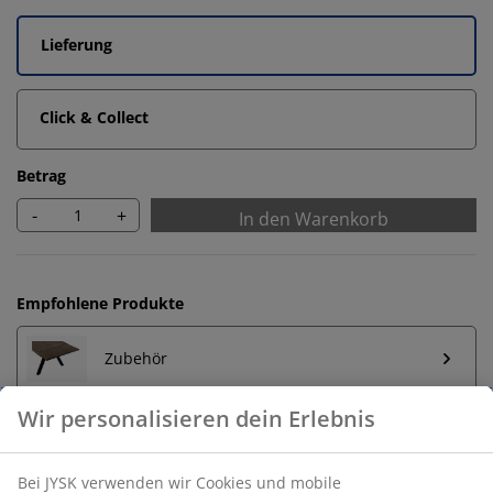
Lieferung
Click & Collect
Betrag
-
+
In den Warenkorb
Empfohlene Produkte
Zubehör
Unbegrenzte Rückgabe