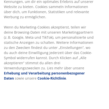
Kennungen, um dir ein optimales Erlebnis auf unserer
hat das Aussehen und die Textur von Naturholz, ohne
Website zu bieten. Cookies sammeln Informationen
dass eine besondere Pflege erforderlich ist. Aluminium
über dich, um Funktionen, Statistiken und relevante
ist ein leichtes und robustes Material, das nicht rostet.
Werbung zu ermöglichen.
B60 x L60 x H74 cm
Wenn du Marketing-Cookies akzeptierst, teilen wir
deine Browsing-Daten mit unseren Marketingpartnern
Artikelnummer: 3700273
(z. B. Google, Meta und TikTok), um personalisierte und
Aufbauanleitung
statische Anzeigen zu schalten. Weitere Informationen
zu den Zwecken findest du unter „Einstellungen“, wo
Aufbauanleitung
du auch deine Einwilligung jederzeit über das Cookie-
Symbol widerrufen kannst. Durch Klicken auf „Alle
akzeptieren“ stimmst du allen drei
Verwendungszwecken zu. Lies mehr über unsere
Spezifikationen
Erhebung und Verarbeitung personenbezogener
Daten
sowie unsere
Cookie-Richtlinie
.
Bewertungen
(
46
)