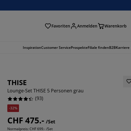
Favoriten
Anmelden
Warenkorb
n
Inspiration
Customer Service
Prospekte
Filiale finden
B2B
Karriere
THISE
Lounge-Set THISE 5 Personen grau
(
93
)
-32%
CHF 475.-
/Set
0107%
Normalpreis:
CHF 699.- /Set