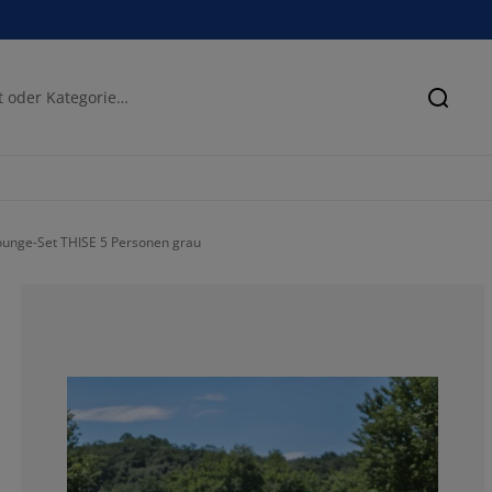
Suche
ounge-Set THISE 5 Personen grau
75.2688172043