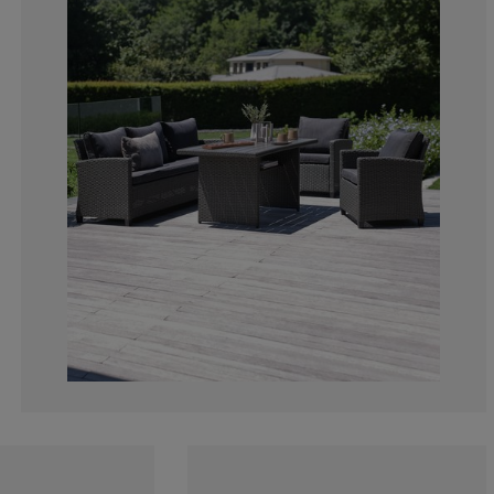
9.67741935483
5.37634408602
2.150537634408
7.52688172043