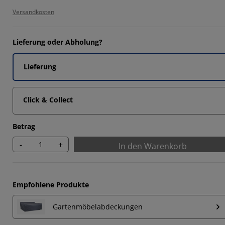
871%
Versandkosten
1505%
6025%
Lieferung oder Abholung?
0108%
Lieferung
Click & Collect
Betrag
-
+
In den Warenkorb
Empfohlene Produkte
Gartenmöbelabdeckungen