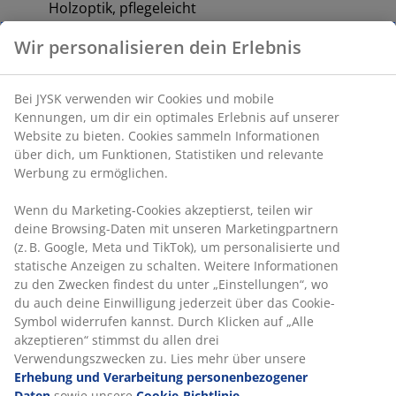
Holzoptik, pflegeleicht
Polyrattan:
Wetterbeständiges synthetisches
Rattan
Stahlrahmen:
Robust und langlebig
4-Sitzer Lounge-Set
Das Gartenlounge-Set besteht aus einem 2-Sitzer
Lounge-Sofa, 2 Lounge-Sesseln und 1 Lounge-Tisch. Die
zusammengehörigen Outdoor-Loungemöbel bieten
bequem Platz für 4 Personen.
Premium-Kissen
Die enthaltenen hochwertigen Sitz- und Rückenkissen
der Loungemöbel laden zum entspannten
Zurücklehnen ein. Dank ihres strapazierfähigen,
formbeständigen Bezugs sind die Kissen besonders
langlebig. Bewahre die Kissen bei Nichtgebrauch innen
auf, um sie vor Witterungseinflüssen zu schützen und
ihre Lebensdauer zu verlängern.