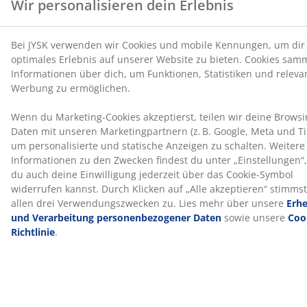
4 Insektenschutzgitter im Lieferumfang enthalten
Der Pavillon wird mit 4 abnehmbaren
Insektenschutzgittern geliefert, die mit Klettband
sicher am Pavillonrahmen befestigt werden können.
Die Insektenschutzgitter werden unter den Seitenteilen
montiert. Diese praktische Funktion hält Insekten fern,
sodass du deinen Aussenbereich genießen kannst,
ohne dir Gedanken über Insekten machen zu müssen.
Die Insektenschutzgitter haben in der Mitte eine
Reissverschlussöffnung, sodass du sie beim Betreten
oder Verlassen des Pavillons leicht öffnen und
schliessen können.
Wasserabweisend
Die Überdachung ist wasserabweisend, sodass du
deinen Aussenbereich unbesorgt bei leichtem Regen
oder Tau geniessen kannst. Mit einer Wassersäule von
1000 mm hält das Dach dich auch bei mildem Wetter
trocken.
UV-beständig