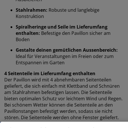
Bei JYSK verwenden wir Cookies und mobile
Stahlrahmen:
Robuste und langlebige
Kennungen, um dir ein optimales Erlebnis auf unserer
Konstruktion
Website zu bieten. Cookies sammeln Informationen
Spiralheringe und Seile im Lieferumfang
über dich, um Funktionen, Statistiken und relevante
Werbung zu ermöglichen.
enthalten:
Befestige den Pavillon sicher am
Boden
Wenn du Marketing-Cookies akzeptierst, teilen wir
Gestalte deinen gemütlichen Aussenbereich:
deine Browsing-Daten mit unseren Marketingpartnern
Ideal für Veranstaltungen im Freien oder zum
(z. B. Google, Meta und TikTok), um personalisierte und
Entspannen im Garten
statische Anzeigen zu schalten. Weitere Informationen
zu den Zwecken findest du unter „Einstellungen“, wo
4 Seitenteile im Lieferumfang enthalten
du auch deine Einwilligung jederzeit über das Cookie-
Der Pavillon wird mit 4 abnehmbaren Seitenteilen
Symbol widerrufen kannst. Durch Klicken auf „Alle
geliefert, die sich einfach mit Klettband und Schnüren
akzeptieren“ stimmst du allen drei
am Stahlrahmen befestigen lassen. Die Seitenteile
Verwendungszwecken zu. Lies mehr über unsere
bieten optimalen Schutz vor leichtem Wind und Regen.
Erhebung und Verarbeitung personenbezogener
Bei schönem Wetter können die Seitenteile an den
Daten
sowie unsere
Cookie-Richtlinie
.
Pavillonstangen befestigt werden, sodass sie nicht
stören. Die Seitenteile werden ohne Fenster geliefert.