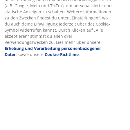
ermöglichen.
Spezifikationen
Wenn du Marketing-Cookies akzeptierst, teilen wir deine
Browsing-Daten mit unseren Marketingpartnern (z. B.
Google, Meta und TikTok), um personalisierte und
Bewertungen
statische Anzeigen zu schalten. Weitere Informationen zu
den Zwecken findest du unter „Einstellungen“, wo du auch
(
9
)
deine Einwilligung jederzeit über das Cookie-Symbol
widerrufen kannst. Durch Klicken auf „Alle akzeptieren“
stimmst du allen drei Verwendungszwecken zu. Lies mehr
über unsere
Erhebung und Verarbeitung
Über die Marke
personenbezogener Daten
sowie unsere
Cookie-
Richtlinie
.
Lieferung