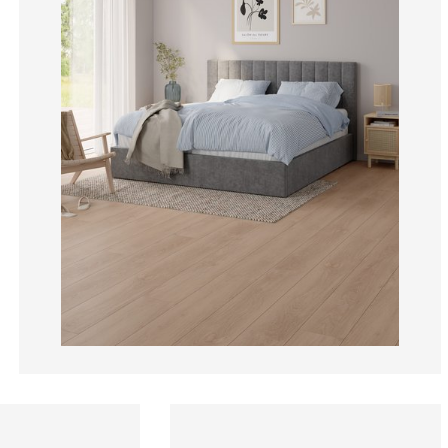
18.07228915662
4.81927710843
4.81927710843
9.63855421686