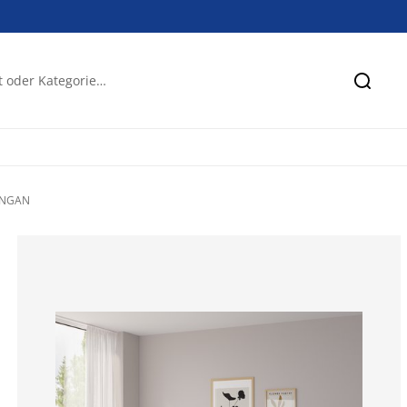
Suche
INGAN
62.6506024096