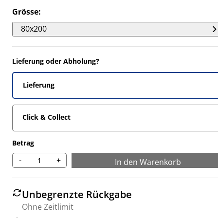
6507%
Grösse
:
3735%
80x200
3735%
747%
Lieferung oder Abholung?
Lieferung
Click & Collect
Betrag
-
+
In den Warenkorb
Unbegrenzte Rückgabe
Ohne Zeitlimit