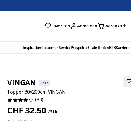
Favoriten
Anmelden
Warenkorb
n
Inspiration
Customer Service
Prospekte
Filiale finden
B2B
Karriere
VINGAN
Basic
Topper 80x200cm VINGAN
(
83
)
CHF 32.50
/Stk
Versandkosten
3856%