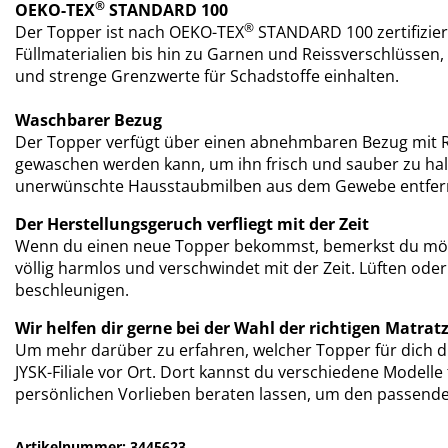
®
OEKO-TEX
STANDARD 100
®
Der Topper ist nach OEKO-TEX
STANDARD 100 zertifizier
Füllmaterialien bis hin zu Garnen und Reissverschlüsse
und strenge Grenzwerte für Schadstoffe einhalten.
Waschbarer Bezug
Der Topper
verfügt über einen abnehmbaren Bezug mit R
gewaschen werden kann, um ihn frisch und sauber zu ha
unerwünschte Hausstaubmilben aus dem Gewebe entfer
Der Herstellungsgeruch verfliegt mit der Zeit
Wenn du einen neue Topper bekommst, bemerkst du mögli
völlig harmlos und verschwindet mit der Zeit. Lüften od
beschleunigen.
Wir helfen dir gerne bei der Wahl der richtigen Matrat
Um mehr darüber zu erfahren, welcher Topper für dich di
JYSK-Filiale vor Ort. Dort kannst du verschiedene Modell
persönlichen Vorlieben beraten lassen, um den passende
Artikelnummer: 3445623