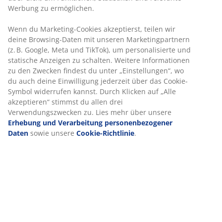
AIR-Memoryschaum passt sich präzise deinem Körper
Werbung zu ermöglichen.
an und sorgt für ein angenehmes Liegegefühl. Er
verteilt dein Gewicht gleichmässig und entlastet so
Wenn du Marketing-Cookies akzeptierst, teilen wir
Muskeln und Gelenke. Zudem ist AIR-Memoryschaum
deine Browsing-Daten mit unseren Marketingpartnern
unempfindlich gegenüber der Raumtemperatur und
(z. B. Google, Meta und TikTok), um personalisierte und
bleibt daher auch in einem kühlen Schlafraum elastisch
statische Anzeigen zu schalten. Weitere Informationen
und stützend.
zu den Zwecken findest du unter „Einstellungen“, wo
du auch deine Einwilligung jederzeit über das Cookie-
®
OEKO-TEX
STANDARD 100
Symbol widerrufen kannst. Durch Klicken auf „Alle
®
Der Topper ist nach OEKO-TEX
STANDARD 100
akzeptieren“ stimmst du allen drei
zertifiziert. Das bedeutet, dass alle Komponenten, von
Verwendungszwecken zu. Lies mehr über unsere
Stoffen und Füllmaterialien bis hin zu Garnen und
Erhebung und Verarbeitung personenbezogener
®
Reissverschlüssen, von unabhängigen OEKO-TEX
-
Daten
sowie unsere
Cookie-Richtlinie
.
Instituten geprüft wurden und strenge Grenzwerte für
Schadstoffe einhalten.
Waschbarer Bezug
Der Topper
verfügt über einen abnehmbaren Bezug
mit Reissverschluss, der bei 60°C in der
Waschmaschine gewaschen werden kann, um ihn
frisch und sauber zu halten. Durch das Waschen bei