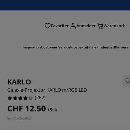
Favoriten
Anmelden
Warenkorb
n
Inspiration
Customer Service
Prospekte
Filiale finden
B2B
Karriere
KARLO
Galaxie-Projektor KARLO m/RGB LED
(
262
)
CHF 12.50
/Stk
Versandkosten
382%