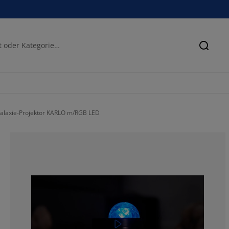
Suche
alaxie-Projektor KARLO m/RGB LED
53.05343511450