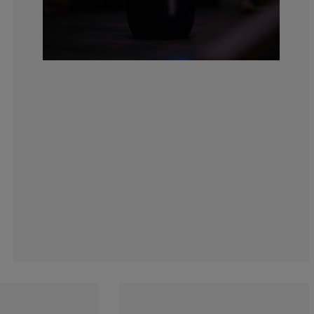
14.50381679389
11.45038167938
8.778625954198
12.21374045801