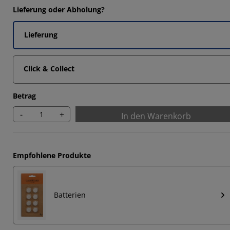
313%
Lieferung oder Abholung?
9313%
Lieferung
473%
5266%
Click & Collect
Betrag
-
+
In den Warenkorb
Empfohlene Produkte
Batterien