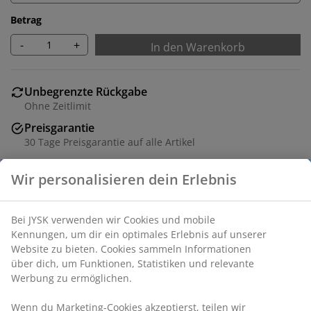
Betrag
-
+
In den Warenkorb
Unbegrenzte Rückgabe
Ohne Zeitlimit
Preisgarantie
30 Tage Preisgarantie auf alle Artikel
Flexible Lieferoptionen
Schnelle und unkomplizierte Lieferung
Artikelnummer: 4544408
Spezifikationen