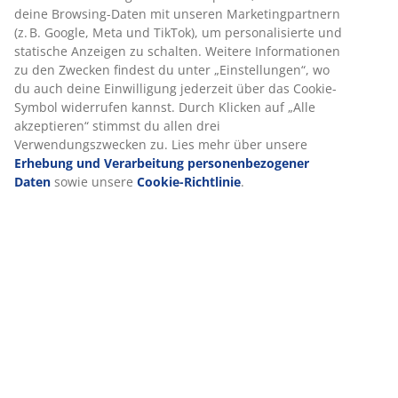
Wir personalisieren dein Erlebnis
Bewertungen
(
191
)
Bei JYSK verwenden wir Cookies und mobile Kennungen, um dir
ein optimales Erlebnis auf unserer Website zu bieten. Cookies
sammeln Informationen über dich, um Funktionen, Statistiken
und relevante Werbung zu ermöglichen.
Lieferung
Wenn du Marketing-Cookies akzeptierst, teilen wir deine
Browsing-Daten mit unseren Marketingpartnern (z. B. Google,
Meta und TikTok), um personalisierte und statische Anzeigen zu
schalten. Weitere Informationen zu den Zwecken findest du
unter „Einstellungen“, wo du auch deine Einwilligung jederzeit
über das Cookie-Symbol widerrufen kannst. Durch Klicken auf
„Alle akzeptieren“ stimmst du allen drei Verwendungszwecken
zu. Lies mehr über unsere
Erhebung und Verarbeitung
personenbezogener Daten
sowie unsere
Cookie-Richtlinie
.