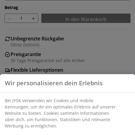
Betrag
-
+
In den Warenkorb
Unbegrenzte Rückgabe
Ohne Zeitlimit
Preisgarantie
30 Tage Preisgarantie auf alle Artikel
Flexible Lieferoptionen
Schnelle und unkomplizierte Lieferung
Schwarzer Bilderrahmen 30x40 cm aus MDF mit
leichter Kunststoffplatte.
Artikelnummer: 4912369