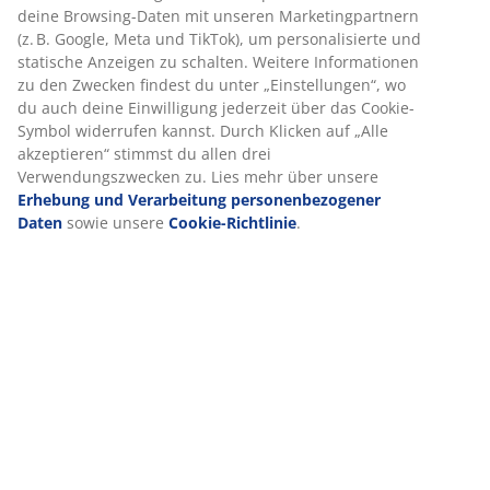
ermöglichen.
Wenn du Marketing-Cookies akzeptierst, teilen wir deine
Bewertungen
Browsing-Daten mit unseren Marketingpartnern (z. B.
(
237
)
Google, Meta und TikTok), um personalisierte und
statische Anzeigen zu schalten. Weitere Informationen zu
den Zwecken findest du unter „Einstellungen“, wo du
auch deine Einwilligung jederzeit über das Cookie-
Lieferung
Symbol widerrufen kannst. Durch Klicken auf „Alle
akzeptieren“ stimmst du allen drei Verwendungszwecken
zu. Lies mehr über unsere
Erhebung und Verarbeitung
personenbezogener Daten
sowie unsere
Cookie-
Richtlinie
.