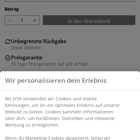
Betrag
-
+
In den Warenkorb
Unbegrenzte Rückgabe
Ohne Zeitlimit
Preisgarantie
30 Tage Preisgarantie auf alle Artikel
Flexible Lieferoptionen
Schnelle und unkomplizierte Lieferung
Wir personalisieren dein Erlebnis
Artikelnummer: 6823502
Bei JYSK verwenden wir Cookies und mobile Kennungen,
um dir ein optimales Erlebnis auf unserer Website zu
bieten. Cookies sammeln Informationen über dich, um
Spezifikationen
Funktionen, Statistiken und relevante Werbung zu