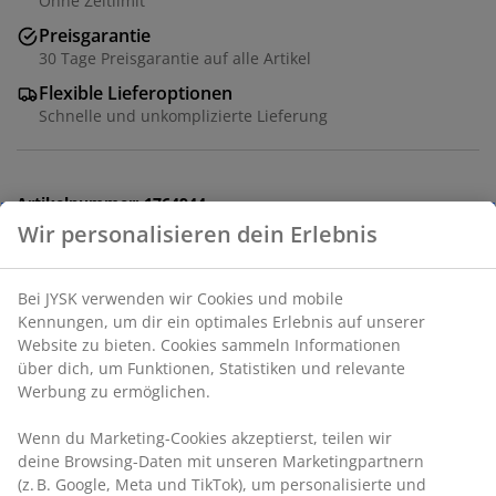
Ohne Zeitlimit
Preisgarantie
30 Tage Preisgarantie auf alle Artikel
Flexible Lieferoptionen
Schnelle und unkomplizierte Lieferung
Artikelnummer: 1764944
Spezifikationen
Bewertungen
(
19
)