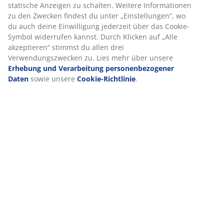
Lieferung
Wir personalisieren dein Erlebnis
Bei JYSK verwenden wir Cookies und mobile Kennungen, um dir
optimales Erlebnis auf unserer Website zu bieten. Cookies sam
Informationen über dich, um Funktionen, Statistiken und releva
Werbung zu ermöglichen.
Wenn du Marketing-Cookies akzeptierst, teilen wir deine Browsi
Daten mit unseren Marketingpartnern (z. B. Google, Meta und Ti
um personalisierte und statische Anzeigen zu schalten. Weitere
Informationen zu den Zwecken findest du unter „Einstellungen“
auch deine Einwilligung jederzeit über das Cookie-Symbol wide
kannst. Durch Klicken auf „Alle akzeptieren“ stimmst du allen dr
Verwendungszwecken zu. Lies mehr über unsere
Erhebung und
Verarbeitung personenbezogener Daten
sowie unsere
Cookie-