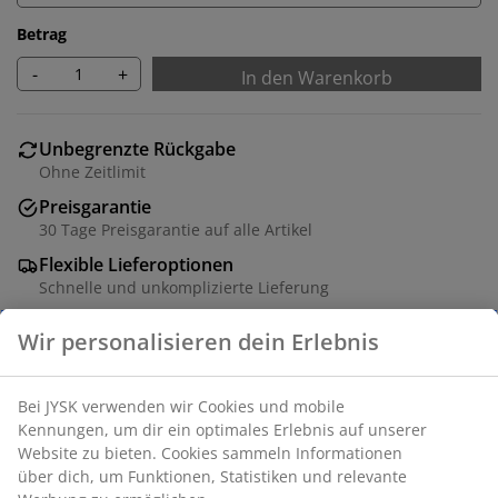
Betrag
-
+
In den Warenkorb
Unbegrenzte Rückgabe
Ohne Zeitlimit
Preisgarantie
30 Tage Preisgarantie auf alle Artikel
Flexible Lieferoptionen
Schnelle und unkomplizierte Lieferung
Kunstleder. Sitz- und Rückenpolster aus Schaumstoff.
Mit Drehfuss aus Chrom und stufenlosem
Kippmechanismus. Inkl. Fusshocker. B70 x H107 x T119
cm
Artikelnummer: 3670053