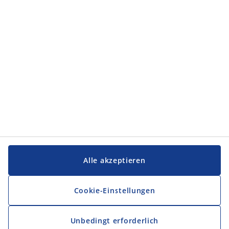
JYSK
JYSK
Firmensitz
Folge JYSK
Sprache