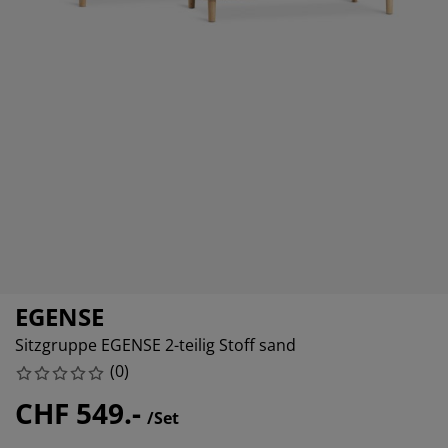
belpflege und Zubehör
nsterfolie
rtenbeleuchtung
xleintücher & Bettlaken
tten
leuchtung
behör
mping
eiderschränke
xbetten
ushaltsartikel
hlafzimmermöbel
ttenroste
nderzimmer
ndermatratzen
schen & Bügeln
nderbetten
EGENSE
Sitzgruppe EGENSE 2-teilig Stoff sand
(
0
)
CHF 549.-
/Set