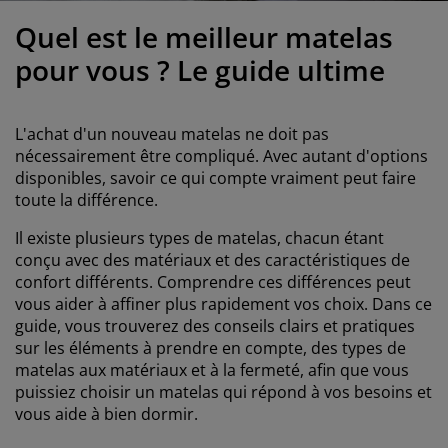
ccessoires entretien meubles
ilm pour vitrage
clairages d'extérieur
raps
dres de lit
clairage
Quel est le meilleur matelas
ccessoires
amping
arde-robes
ommiers avec rangement
énage/entretien
pour vous ? Le guide ultime
eubles de chambre à coucher
ommiers
hambres d'enfant
L'achat d'un nouveau matelas ne doit pas
atelas enfants
uanderie
nécessairement être compliqué. Avec autant d'options
disponibles, savoir ce qui compte vraiment peut faire
toute la différence.
its pour enfants
Il existe plusieurs types de matelas, chacun étant
conçu avec des matériaux et des caractéristiques de
confort différents. Comprendre ces différences peut
vous aider à affiner plus rapidement vos choix. Dans ce
guide, vous trouverez des conseils clairs et pratiques
sur les éléments à prendre en compte, des types de
matelas aux matériaux et à la fermeté, afin que vous
puissiez choisir un matelas qui répond à vos besoins et
vous aide à bien dormir.