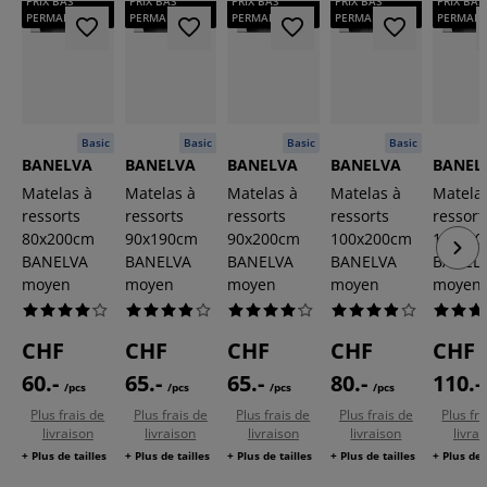
PRIX BAS
PRIX BAS
PRIX BAS
PRIX BAS
PRIX BAS
PERMANENT
PERMANENT
PERMANENT
PERMANENT
PERMAN
Basic
Basic
Basic
Basic
BANELVA
BANELVA
BANELVA
BANELVA
BANEL
Matelas à
Matelas à
Matelas à
Matelas à
Matela
ressorts
ressorts
ressorts
ressorts
ressort
80x200cm
90x190cm
90x200cm
100x200cm
140x2
BANELVA
BANELVA
BANELVA
BANELVA
BANEL
moyen
moyen
moyen
moyen
moyen
CHF
CHF
CHF
CHF
CHF
60.-
65.-
65.-
80.-
110.-
/pcs
/pcs
/pcs
/pcs
Plus frais de
Plus frais de
Plus frais de
Plus frais de
Plus fr
livraison
livraison
livraison
livraison
livra
+ Plus de tailles
+ Plus de tailles
+ Plus de tailles
+ Plus de tailles
+ Plus de 