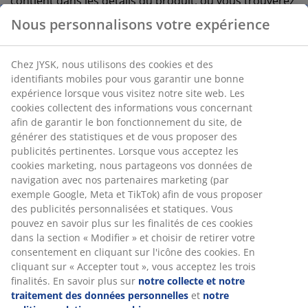
contient dans les détails du produit, où vous trouverez
également des informations sur les principaux
Nous personnalisons votre expérience
avantages de chaque matériau.
PRIX BAS
PRIX BAS
PRIX BAS
Chez JYSK, nous utilisons des cookies et des
PERMANENT
PERMAN
PERMANENT
PRIX BAS
identifiants mobiles pour vous garantir une bonne
PERMANENT
expérience lorsque vous visitez notre site web. Les
cookies collectent des informations vous concernant
afin de garantir le bon fonctionnement du site, de
générer des statistiques et de vous proposer des
HYLLA
HASLA
BYNA
HASLA
publicités pertinentes. Lorsque vous acceptez les
Gold
Basic
Basic
Basic
WELLPUR
cookies marketing, nous partageons vos données de
Matelas
Matelas en
Matelas en
Matela
HOVDA
navigation avec nos partenaires marketing (par
pliant bébé
mousse
mousse
mouss
exemple Google, Meta et TikTok) afin de vous proposer
Matelas en
60x190cm
90x200cm
90x200cm
140x2
des publicités personnalisées et statiques. Vous
mousse
HYLLA
HASLA
BYNA ferme
HASLA
pouvez en savoir plus sur les finalités de ces cookies
80x200cm
ferme
ferme
dans la section « Modifier » et choisir de retirer votre
WELLPUR
CHF
CHF
consentement en cliquant sur l'icône des cookies. En
HOVDA
CHF
CHF
cliquant sur « Accepter tout », vous acceptez les trois
ferme
30.-
55.-
/pcs
/pcs
finalités. En savoir plus sur
notre collecte et notre
45.-
75.-
/pcs
/p
Plus frais de
Plus frais de
traitement des données personnelles
et
notre
livraison
livraison