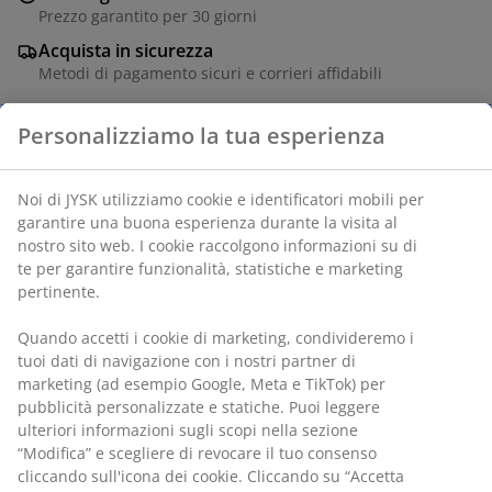
Prezzo garantito per 30 giorni
Acquista in sicurezza
Metodi di pagamento sicuri e corrieri affidabili
Tavolino lounge in acciaio, polyattan e vetro
temperato. Ø80 x H44 cm
Personalizziamo la tua esperienza
SKU: 3700289
Noi di JYSK utilizziamo cookie e identificatori mobili per
Istruzioni di montaggio
garantire una buona esperienza durante la visita al nostro
sito web. I cookie raccolgono informazioni su di te per
garantire funzionalità, statistiche e marketing pertinente.
Specificazioni
Quando accetti i cookie di marketing, condivideremo i tuoi
dati di navigazione con i nostri partner di marketing (ad
esempio Google, Meta e TikTok) per pubblicità
personalizzate e statiche. Puoi leggere ulteriori
Recensioni
informazioni sugli scopi nella sezione “Modifica” e