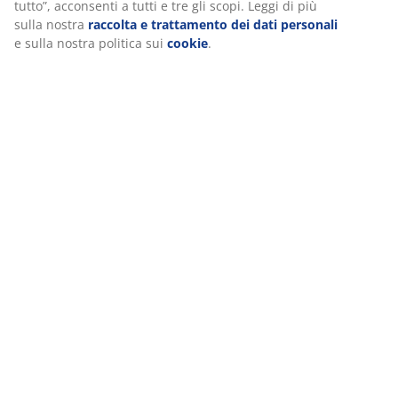
(
19
)
scegliere di revocare il tuo consenso cliccando sull'icona
dei cookie. Cliccando su “Accetta tutto”, acconsenti a tutti e
tre gli scopi. Leggi di più sulla nostra
raccolta e
trattamento dei dati personali
e sulla nostra politica sui
Spedizione
cookie
.