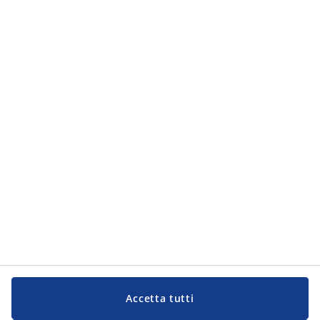
Categorie
Categorie
Servizio Clienti
Servizio Clienti
JYSK
JYSK
Sede centrale
Segui JYSK
Lingua
Accetta tutti