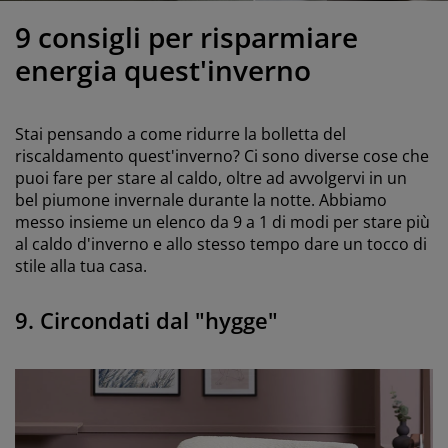
odotti per la cura di mobili
llicola per vetri
uci da esterno
enzuola
rutture letto
lluminazione
9 consigli per risparmiare
ccessori
amping
rmadi
etti con contenitore
ticoli per la casa
energia quest'inverno
obili da camera da letto
eti a doghe
amere da letto per bambini
Stai pensando a come ridurre la bolletta del
aterassi per bambini
avanderia
riscaldamento quest'inverno? Ci sono diverse cose che
puoi fare per stare al caldo, oltre ad avvolgervi in un
bel piumone invernale durante la notte. Abbiamo
etti per bambini
messo insieme un elenco da 9 a 1 di modi per stare più
al caldo d'inverno e allo stesso tempo dare un tocco di
stile alla tua casa.
9. Circondati dal "hygge"