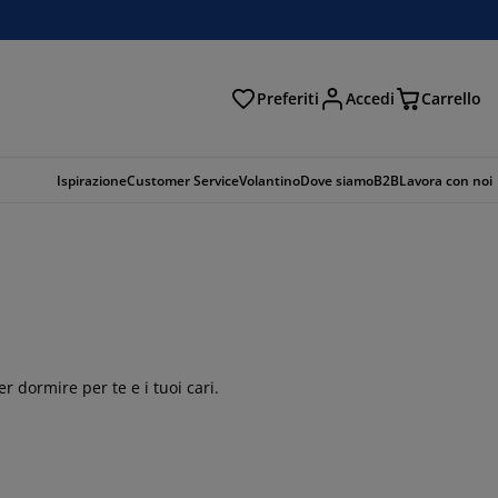
Preferiti
Accedi
Carrello
rca
Ispirazione
Customer Service
Volantino
Dove siamo
B2B
Lavora con noi
 dormire per te e i tuoi cari.