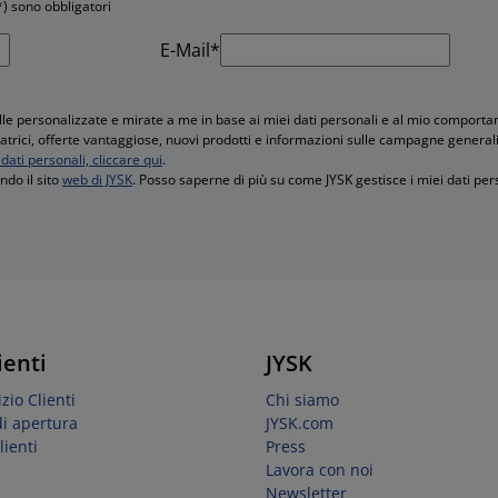
*) sono obbligatori
E-Mail*
e personalizzate e mirate a me in base ai miei dati personali e al mio comportam
iratrici, offerte vantaggiose, nuovi prodotti e informazioni sulle campagne general
dati personali, cliccare qui
.
do il sito
web di JYSK
. Posso saperne di più su come JYSK gestisce i miei dati pe
ienti
JYSK
zio Clienti
Chi siamo
di apertura
JYSK.com
lienti
Press
Lavora con noi
Newsletter