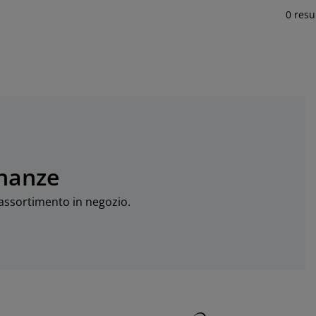
0 resu
inanze
o assortimento in negozio.