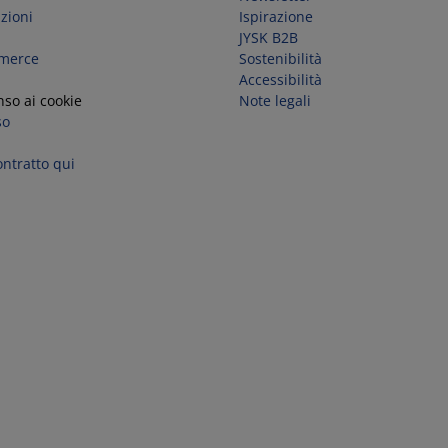
zioni
Ispirazione
JYSK B2B
 merce
Sostenibilità
Accessibilità
so ai cookie
Note legali
so
ntratto qui