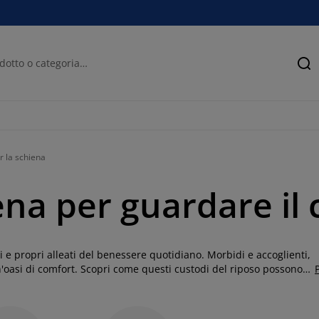
Ce
r la schiena
iena per guardare il
i e propri alleati del benessere quotidiano. Morbidi e accoglienti,
n'oasi di comfort. Scopri come questi custodi del riposo possono
nomico e stile in un abbraccio avvolgente.