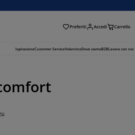
Preferiti
Accedi
Carrello
rca
Ispirazione
Customer Service
Volantino
Dove siamo
B2B
Lavora con noi
 comfort
Più