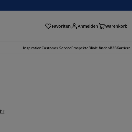
Favoriten
Anmelden
Warenkorb
n
Inspiration
Customer Service
Prospekte
Filiale finden
B2B
Karriere
hr