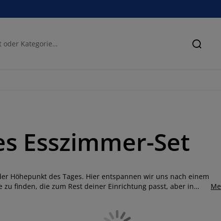
Suche
es Esszimmer-Set
cht der Höhepunkt des Tages. Hier entspannen wir uns nach einem
e zu finden, die zum Rest deiner Einrichtung passt, aber in
Me
uten Zeit mit der Familie und Freunden einladen. Bei JYSK gibt
osszügige Essgruppe mit 6 oder 8 Stühle für das Esszimmer oder
eine neue Essgruppe finden. Unsere Sets sind in schönen