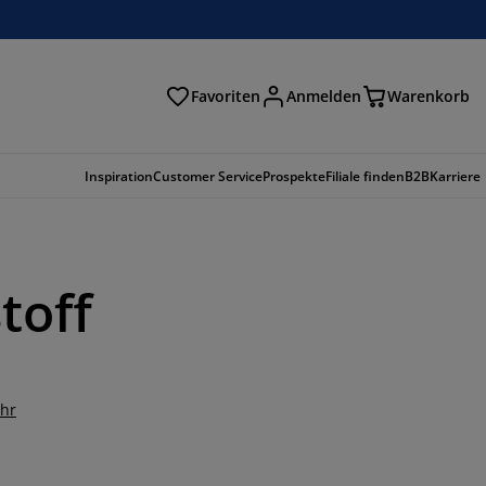
Favoriten
Anmelden
Warenkorb
n
Inspiration
Customer Service
Prospekte
Filiale finden
B2B
Karriere
toff
hr