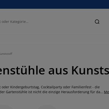
Suche
unststoff
enstühle aus Kunsts
 oder Kindergeburtstag, Cocktailparty oder Familienfest - die
r Gartenstühle ist nicht die einzige Herausforderung für das
Me
lle bei der Haltbarkeit deiner Gartenstühle. Kunststoff ist ein
des Material für Outdoor-Möbel im Allgemeinen und für Stühle
tühlen, die eine optimale Balance zwischen Komfort und