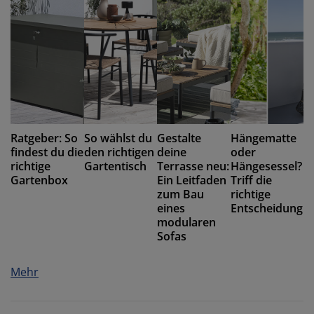
Ratgeber: So
So wählst du
Gestalte
Hängematte
findest du die
den richtigen
deine
oder
richtige
Gartentisch
Terrasse neu:
Hängesessel?
Gartenbox
Ein Leitfaden
Triff die
zum Bau
richtige
eines
Entscheidung
modularen
Sofas
Mehr