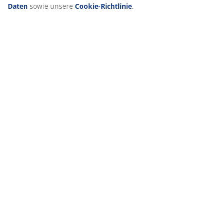
Daten
sowie unsere
Cookie-Richtlinie
.
Feiertage
Outdoor-Essentials: Das brauchst du für