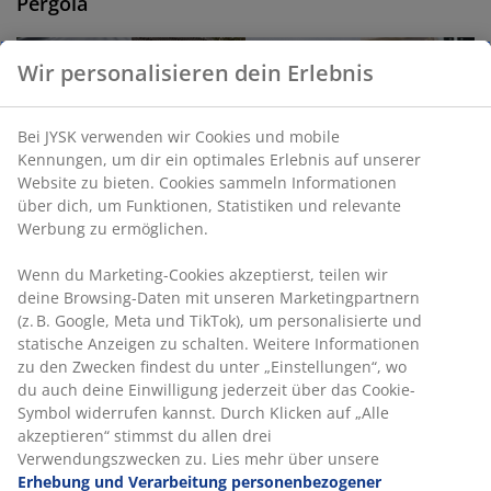
Pergola
Wir personalisieren dein Erlebnis
Bei JYSK verwenden wir Cookies und mobile
Kennungen, um dir ein optimales Erlebnis auf unserer
Website zu bieten. Cookies sammeln Informationen
über dich, um Funktionen, Statistiken und relevante
Werbung zu ermöglichen.
Umfassender
Leitfaden:
Wie du
Outdoor-
Wenn du Marketing-Cookies akzeptierst, teilen wir
Ratgeber für
Finde den
deinen
Essentials:
deine Browsing-Daten mit unseren Marketingpartnern
Pavillons
richtigen
kleinen
Das brauchst
Sonnenschirm
Balkon
du für
(z. B. Google, Meta und TikTok), um personalisierte und
für dich
dekorieren
Camping,
statische Anzeigen zu schalten. Weitere Informationen
kannst
Picknicks und
zu den Zwecken findest du unter „Einstellungen“, wo
Festivals
du auch deine Einwilligung jederzeit über das Cookie-
Symbol widerrufen kannst. Durch Klicken auf „Alle
akzeptieren“ stimmst du allen drei
Mehr
Verwendungszwecken zu. Lies mehr über unsere
Erhebung und Verarbeitung personenbezogener