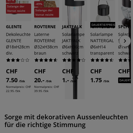
-49%
Solange der
Solange der
Vorrat reicht
Vorrat reicht
DAUERTIEFPREIS
GLENTE
ROVTERNE
JAKTFALK
NATTERGAL
SPLITT
Dekoleuchte
Laterne
Solarlampe
Solarlampe
Solarl
GLENTE
ROVTERNE
JAKTFALK
NATTERGAL
SPLITT
Ø18xH28cm
Ø32xH38cm
Ø6xH36cm
Ø6xH14
Ø7xH3
div.
braun
schwarz
transparent
schwar
CHF
CHF
CHF
CHF
CHF
7.50
20.-
1.-
1.75
3.-
DAUERTIE
/Stk
/Stk
/Stk
/Stk
/Stk
Normalpreis:
CHF
Normalpreis:
CHF
22.95 /Stk
39.95 /Stk
DAUERTIEFPREIS
Sorge mit dekorativen Aussenleuchten
für die richtige Stimmung