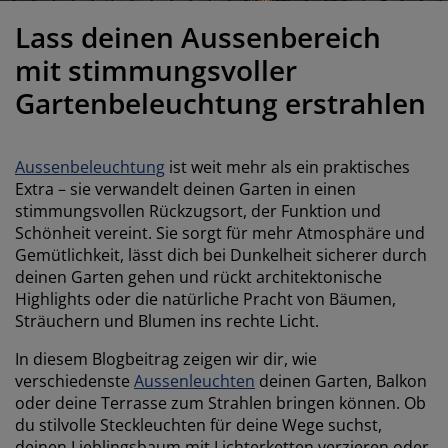
öbelpflege und Zubehör
ensterfolie
artenbeleuchtung
ixleintücher & Bettlaken
etten
eleuchtung
Lass deinen Aussenbereich
ubehör
amping
leiderschränke
oxbetten
aushaltsartikel
mit stimmungsvoller
Gartenbeleuchtung erstrahlen
chlafzimmermöbel
attenroste
inderzimmer
indermatratzen
aschen & Bügeln
Aussenbeleuchtung
ist weit mehr als ein praktisches
Extra – sie verwandelt deinen Garten in einen
inderbetten
stimmungsvollen Rückzugsort, der Funktion und
Schönheit vereint. Sie sorgt für mehr Atmosphäre und
Gemütlichkeit, lässt dich bei Dunkelheit sicherer durch
deinen Garten gehen und rückt architektonische
Highlights oder die natürliche Pracht von Bäumen,
Sträuchern und Blumen ins rechte Licht.
In diesem Blogbeitrag zeigen wir dir, wie
verschiedenste
Aussenleuchten
deinen Garten, Balkon
oder deine Terrasse zum Strahlen bringen können. Ob
du stilvolle Steckleuchten für deine Wege suchst,
deinen Lieblingsbaum mit Lichterketten verzieren oder