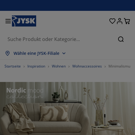
Betten und Matratzen
Vorhänge & Jalousien
Wohnaccessoires
Aufbewahrung
Schlafzimmer
Wohnzimmer
Badezimmer
Esszimmer
Garderobe
Garten
Büro
Suche
lles anzeigen
lles anzeigen
lles anzeigen
lles anzeigen
lles anzeigen
lles anzeigen
lles anzeigen
lles anzeigen
lles anzeigen
lles anzeigen
lles anzeigen
Wähle eine JYSK-Filiale
atratzen
ederkernmatratzen
adtextilien
üromöbel
ofas
ische
leiderschränke
arderobenmöbel
ertigvorhänge
artenmöbel
eko
Startseite
Inspiration
Wohnen
Wohnaccessoires
Minimalismus i
etten
chaumstoffmatratzen
eimtextilien
ufbewahrung
essel
tühle
ufbewahrung
ür die Wand
ollos
artenstuhlauflagen
eimtextilien
ouchtische & Beistelltische
utdoor-Aufbewahrung
uvets
oxspringbetten
adaccessoires
ufbewahrung
arderobenmöbel
leinaufbewahrung
alousien
ür den Tisch
ufbewahrung
onnenschutz
öbelpflege und Zubehör
opfkissen
opper
aschen & Bügeln
leinaufbewahrung
xtilien
lissees
ür die Wand
V-Möbel
artenzubehör
öbelpflege und Zubehör
nsektenschutzgitter
ettwäsche
atratzenauflagen
üchenaccessoires