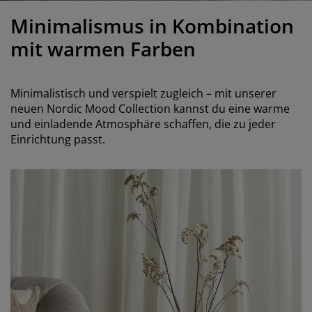
öbelpflege und Zubehör
ensterfolie
artenbeleuchtung
ixleintücher & Bettlaken
etten
eleuchtung
Minimalismus in Kombination
ubehör
amping
leiderschränke
oxbetten
aushaltsartikel
mit warmen Farben
chlafzimmermöbel
attenroste
inderzimmer
Minimalistisch und verspielt zugleich – mit unserer
indermatratzen
aschen & Bügeln
neuen Nordic Mood Collection kannst du eine warme
und einladende Atmosphäre schaffen, die zu jeder
Einrichtung passt.
inderbetten