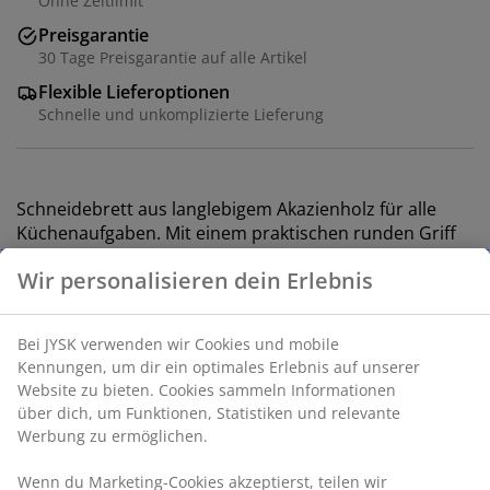
Ohne Zeitlimit
Preisgarantie
30 Tage Preisgarantie auf alle Artikel
Flexible Lieferoptionen
Schnelle und unkomplizierte Lieferung
Schneidebrett aus langlebigem Akazienholz für alle
Küchenaufgaben. Mit einem praktischen runden Griff
für einfache Handhabung und Aufbewahrung. Ideal
Wir personalisieren dein Erlebnis
zum Hacken, Schneiden und Servieren. B20 x L38 x H1,5
cm
Bei JYSK verwenden wir Cookies und mobile
Artikelnummer: 4912509
Kennungen, um dir ein optimales Erlebnis auf unserer
Website zu bieten. Cookies sammeln Informationen
über dich, um Funktionen, Statistiken und relevante
Werbung zu ermöglichen.
Spezifikationen
Wenn du Marketing-Cookies akzeptierst, teilen wir