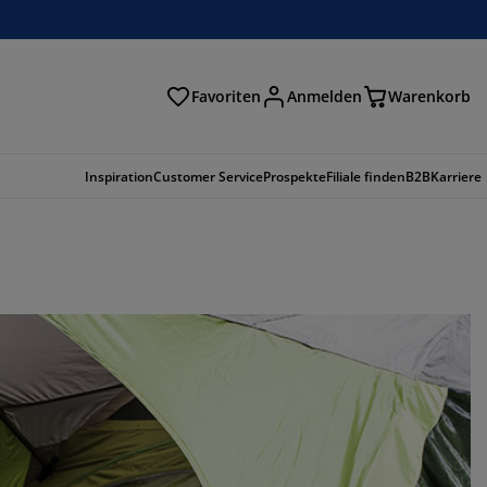
Favoriten
Anmelden
Warenkorb
n
Inspiration
Customer Service
Prospekte
Filiale finden
B2B
Karriere