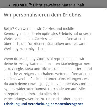
®
NOMITE
:
Dicht gewebtes Material hält
Hausstaubmilben fern
Wir personalisieren dein Erlebnis
®
OEKO-TEX
STANDARD 100:
Schadstoffgeprüft
®
KRONBORG
:
Traditionelle dänische
Bei JYSK verwenden wir Cookies und mobile
Handwerkskunst und Design, exklusiv erhältlich
Kennungen, um dir ein optimales Erlebnis auf unserer
bei JYSK
Website zu bieten. Cookies sammeln Informationen
über dich, um Funktionen, Statistiken und relevante
10 Jahre Garantie:
Eine vertrauenswürdige und
Werbung zu ermöglichen.
langlebige Wahl
Wenn du Marketing-Cookies akzeptierst, teilen wir
Warmes Duvet
deine Browsing-Daten mit unseren Marketingpartnern
JYSK-Duvets sind in drei Wärmestufen erhältlich: kühl,
(z. B. Google, Meta und TikTok), um personalisierte und
warm und extra warm. Dieses Duvet ist ideal für alle,
statische Anzeigen zu schalten. Weitere Informationen
die sich nachts angenehm warm fühlen – weder zu
zu den Zwecken findest du unter „Einstellungen“, wo
warm noch zu kalt. Mit einer Bauschkraft von 650
du auch deine Einwilligung jederzeit über das Cookie-
schliesst die Füllung die Luft effektiv ein und sorgt so
Symbol widerrufen kannst. Durch Klicken auf „Alle
für wohlige Wärme die ganze Nacht. Gleichzeitig bleibt
akzeptieren“ stimmst du allen drei
die Decke leicht und flauschig.
Verwendungszwecken zu. Lies mehr über unsere
Erhebung und Verarbeitung personenbezogener