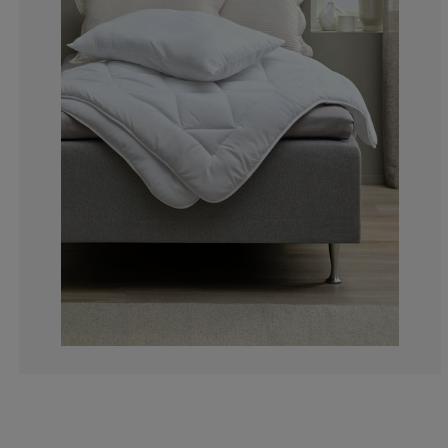
8.426966292134
2.808988764044
1.123595505617
2.247191011235