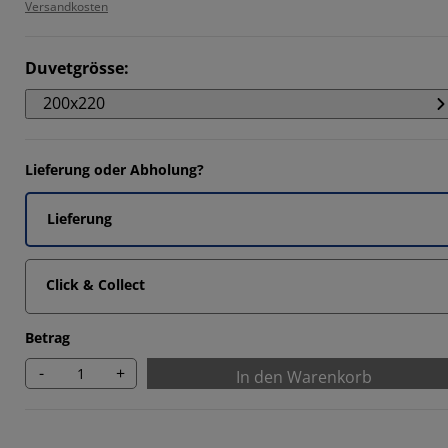
832%
Versandkosten
9436%
Duvetgrösse
:
9776%
200x220
955%
Lieferung oder Abholung?
Lieferung
Click & Collect
Betrag
-
+
In den Warenkorb