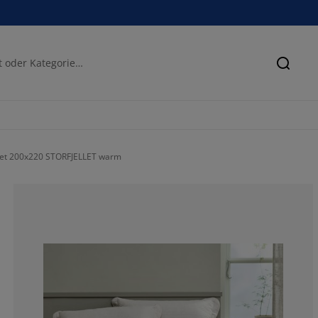
Suche
vet 200x220 STORFJELLET warm
85.39325842696