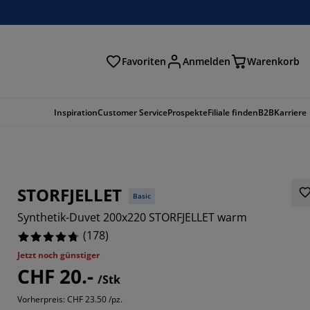
Favoriten
Anmelden
Warenkorb
n
Inspiration
Customer Service
Prospekte
Filiale finden
B2B
Karriere
STORFJELLET
Basic
Synthetik-Duvet 200x220 STORFJELLET warm
(
178
)
Jetzt noch günstiger
CHF 20.-
/Stk
628%
Vorherpreis: CHF 23.50 /pz.