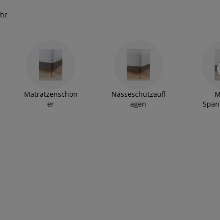
hr
Matratzenschon
Nässeschutzaufl
M
er
agen
Span