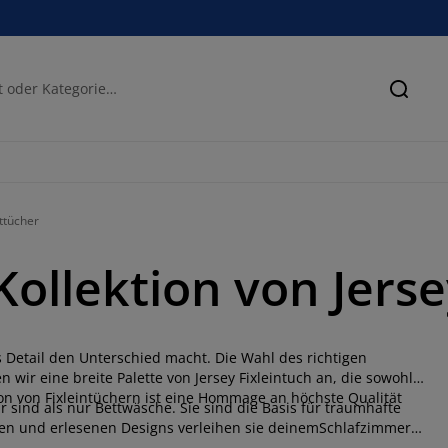
Suche
ttücher
Kollektion von Jers
 Detail den Unterschied macht. Die Wahl des richtigen
n wir eine breite Palette von Jersey Fixleintuch an, die sowohl
ion von Fixleintüchern ist eine Hommage an höchste Qualität
sind als nur Bettwäsche. Sie sind die Basis für traumhafte
ien und erlesenen Designs verleihen sie deinemSchlafzimmer