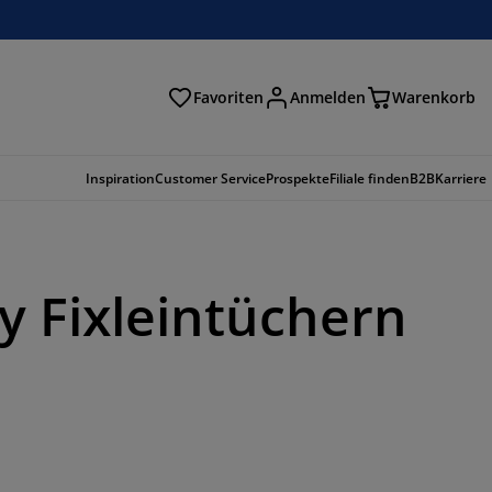
Favoriten
Anmelden
Warenkorb
n
Inspiration
Customer Service
Prospekte
Filiale finden
B2B
Karriere
ey Fixleintüchern