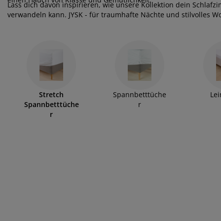
belpflege und Zubehör
nsterfolie
rtenbeleuchtung
xleintücher & Bettlaken
tten
leuchtung
Lass dich davon inspirieren, wie unsere Kollektion dein Schla
verwandeln kann. JYSK - für traumhafte Nächte und stilvolles 
behör
mping
eiderschränke
xbetten
ushaltsartikel
hlafzimmermöbel
ttenroste
nderzimmer
ndermatratzen
schen & Bügeln
Stretch
Spannbetttüche
Lei
nderbetten
Spannbetttüche
r
r