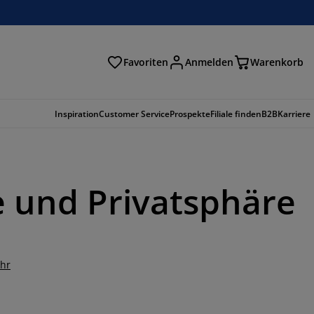
Favoriten
Anmelden
Warenkorb
n
Inspiration
Customer Service
Prospekte
Filiale finden
B2B
Karriere
le und Privatsphäre
hr