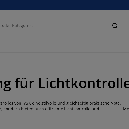
Suche
ng für Lichtkontrol
los von JYSK eine stilvolle und gleichzeitig praktische Note.
 sondern bieten auch effiziente Lichtkontrolle und
Me
zu steigern. Egal, ob du das Sonnenlicht aussperren oder deine
n dekorativen Verdunklungsrollos, licht blockierenden Jalousien
ite Palette von Farben, Designs und Grössen, um deinen Raum