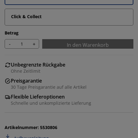
Click & Collect
Betrag
-
+
In den Warenkorb
Unbegrenzte Rückgabe
Ohne Zeitlimit
Preisgarantie
30 Tage Preisgarantie auf alle Artikel
Wir personalisieren dein Erlebnis
Flexible Lieferoptionen
Schnelle und unkomplizierte Lieferung
Bei JYSK verwenden wir Cookies und mobile
Kennungen, um dir ein optimales Erlebnis auf unserer
Website zu bieten. Cookies sammeln Informationen
über dich, um Funktionen, Statistiken und relevante
Artikelnummer: 5530806
Werbung zu ermöglichen.